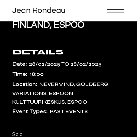
Skip
to
the
content
FINLAND, ESPOO
DETAILS
Date:
28/02/2025
TO
28/02/2025
Time:
18:00
Location:
NEVERMIND, GOLDBERG
VARIATIONS, ESPOON
KULTTUURIKESKUS, ESPOO
Event Types:
PAST EVENTS
Sold